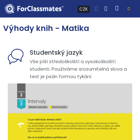
Přejít na obsah
NÁKUP
CZK
Výhody knih - Matika
Studentský jazyk
Vše píší středoškolští a vysokoškolští
studenti. Používáme srozumitelná slova a
text je psán formou tykání.