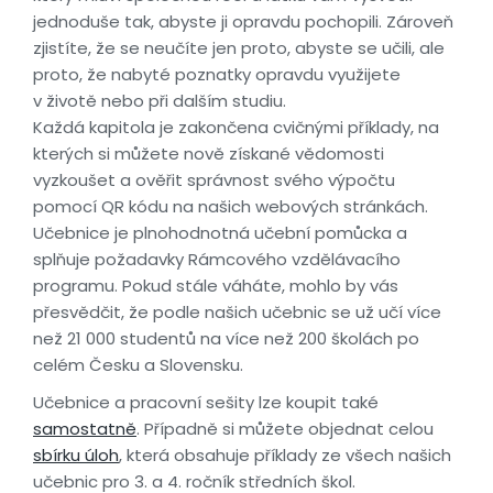
jednoduše tak, abyste ji opravdu pochopili. Zároveň
zjistíte, že se neučíte jen proto, abyste se učili, ale
proto, že nabyté poznatky opravdu využijete
v životě nebo při dalším studiu.
Každá kapitola je zakončena cvičnými příklady, na
kterých si můžete nově získané vědomosti
vyzkoušet a ověřit správnost svého výpočtu
pomocí QR kódu na našich webových stránkách.
Učebnice je plnohodnotná učební pomůcka a
splňuje požadavky Rámcového vzdělávacího
programu. Pokud stále váháte, mohlo by vás
přesvědčit, že podle našich učebnic se už učí více
než 21 000 studentů na více než 200 školách po
celém Česku a Slovensku.
Učebnice a pracovní sešity lze koupit také
samostatně
. Případně si můžete objednat celou
sbírku úloh
, která obsahuje příklady ze všech našich
učebnic pro 3. a 4. ročník středních škol.