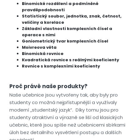
Binomické rozdělení a podmíněné
pravděpodobnosti
Statistický soubor, jednotka, znak, četnost,
veličiny a korelace
Základní vlastnosti komplexních čísel a
operace s nimi
Goniometrický tvar komplexních čísel
Moivreova věta
Binomická rovnice
Kvadratická rovnice s reálnými koeficienty
Rovnice s komplexními koeficienty
Proč právě naše produkty?
Naše učebnice jsou vytvořeny tak, aby byly pro
studenty co možná nejpřístupnější a využívaly
moderní „studentský jazyk“. Díky tomu jsou pro
studenty atraktivní a výrazně se liší od klasických
učebnic, které jsou spíše než učebnicemi sbírkami
úloh bez detailního vysvětlení postupu a dalších
souvislostí.