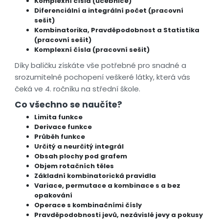
Komplexní čísla (učebnice)
Diferenciální a integrální počet (pracovní
sešit)
Kombinatorika, Pravděpodobnost a Statistika
(pracovní sešit)
Komplexní čísla (pracovní sešit)
Díky balíčku získáte vše potřebné pro snadné a
srozumitelné pochopení veškeré látky, která vás
čeká ve 4. ročníku na střední škole.
Co všechno se naučíte?
Limita funkce
Derivace funkce
Průběh funkce
Určitý a neurčitý integrál
Obsah plochy pod grafem
Objem rotačních těles
Základní kombinatorická pravidla
Variace, permutace a kombinace s a bez
opakování
Operace s kombinačními čísly
Pravděpodobnosti jevů, nezávislé jevy a pokusy