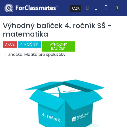
Přejít na obsah
NÁKUP
CZK
Výhodný balíček 4. ročník SŠ -
matematika
AKCE
4. ROČNÍK
VÝHODNÝ
BALÍČEK
Značka:
Matika pro spolužáky