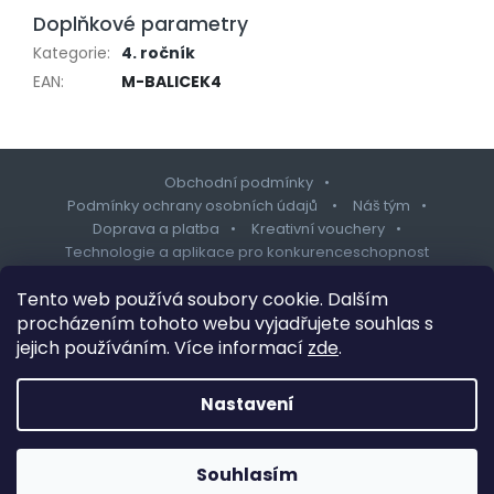
Doplňkové parametry
Kategorie
:
4. ročník
EAN
:
M-BALICEK4
Obchodní podmínky
Podmínky ochrany osobních údajů
Náš tým
Doprava a platba
Kreativní vouchery
Technologie a aplikace pro konkurenceschopnost
Zápatí
Tento web používá soubory cookie. Dalším
procházením tohoto webu vyjadřujete souhlas s
jejich používáním. Více informací
zde
.
Copyright 2026
ForClassmates
. Všechna práva vyhrazena.
Upravit nastavení cookies
Nastavení
Design šablony vytvořil
Shoptetak.cz
&
Tomáš Hlad
.
Vytvořil Shoptet
Souhlasím