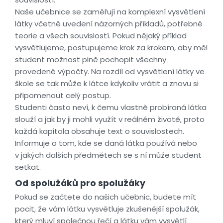
Naše učebnice se zaměřují na komplexní vysvětlení
látky včetně uvedení názorných příkladů, potřebné
teorie a všech souvislostí. Pokud nějaký příklad
vysvětlujeme, postupujeme krok za krokem, aby měl
student možnost plně pochopit všechny
provedené výpočty. Na rozdíl od vysvětlení látky ve
škole se tak může k látce kdykoliv vrátit a znovu si
připomenout celý postup.
Studenti často neví, k čemu vlastně probíraná látka
slouží a jak by ji mohli využít v reálném životě, proto
každá kapitola obsahuje text o souvislostech.
Informuje o tom, kde se daná látka používá nebo
v jakých dalších předmětech se s ní může student
setkat.
Od spolužáků pro spolužáky
Pokud se začtete do našich učebnic, budete mít
pocit, že vám látku vysvětluje zkušenější spolužák,
který mluví společnou řečí a látku vám vysvětlí