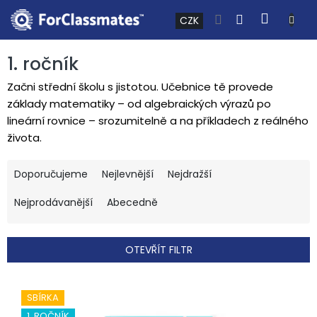
Přejít na obsah
NÁKUP
CZK
1. ročník
Začni střední školu s jistotou. Učebnice tě provede
základy matematiky – od algebraických výrazů po
lineární rovnice – srozumitelně a na příkladech z reálného
života.
Řazení produktů
Doporučujeme
Nejlevnější
Nejdražší
Nejprodávanější
Abecedně
OTEVŘÍT FILTR
Výpis produktů
SBÍRKA
1. ROČNÍK