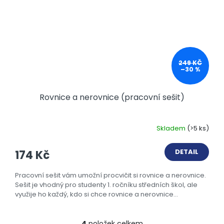
249 KČ
–30 %
Rovnice a nerovnice (pracovní sešit)
Skladem
(>5 ks)
DETAIL
174 Kč
Pracovní sešit vám umožní procvičit si rovnice a nerovnice.
Sešit je vhodný pro studenty 1. ročníku středních škol, ale
využije ho každý, kdo si chce rovnice a nerovnice...
4
položek celkem