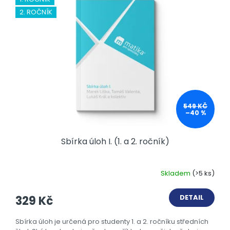
2. ROČNÍK
549 KČ
–40 %
Sbírka úloh I. (1. a 2. ročník)
Skladem
(>5 ks)
DETAIL
329 Kč
Sbírka úloh je určená pro studenty 1. a 2. ročníku středních