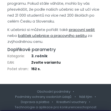
programu. Pokud stále váháte, mohlo by vás
přesvědčit, že podle našich učebnic se už učí více
než 21 000 studentů na více než 200 školách po
celém Česku a Slovensku.
K učebnici si můžete pořídit také
pracovní sešit
nebo
balíček učebnice a pracovního sešitu
za
zvýhodněnou cenu.
Doplňkové parametry
Kategorie
:
3. ročník
EAN
:
Zvolte variantu
Počet stran:
:
152 s.
Obchodní podmínky
Podmínky ochrany osobních údajů
Náš tým
Doprava a platba
Kreativní vouchery
Technologie a aplikace pro konkurenceschopnost