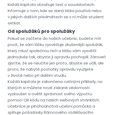
každá kapitola obsahuje text o souvislostech.
Informuje o tom, kde se daná látka používá nebo
v jakých dalších předmětech se s ní může student
setkat.
Od spolužáků pro spolužáky
Pokud se začtete do našich učebnic, budete mít
pocit, že vám látku vysvětluje zkušenější spolužák,
který mluví společnou řečí a látku vám vysvětlí
jednoduše tak, abyste ji opravdu pochopili. Zároveň
zjistíte, že se neučíte jen proto, abyste se učili, ale
proto, že nabyté poznatky opravdu využijete
v životě nebo při dalším studiu.
Každá kapitola je zakončena cvičnými příklady, na
kterých si můžete nově získané vědomosti
vyzkoušet a ověřit správnost svého výpočtu
pomocí QR kódu na našich webových stránkách.
Učebnice je plnohodnotná učební pomůcka a
splňuje požadavky Rámcového vzdělávacího