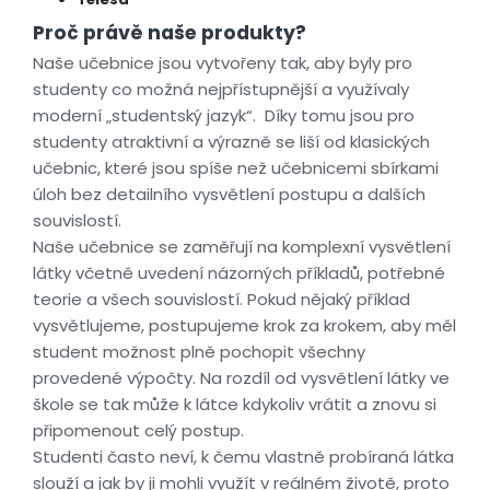
Proč právě naše produkty?
Naše učebnice jsou vytvořeny tak, aby byly pro
studenty co možná nejpřístupnější a využívaly
moderní „studentský jazyk“. Díky tomu jsou pro
studenty atraktivní a výrazně se liší od klasických
učebnic, které jsou spíše než učebnicemi sbírkami
úloh bez detailního vysvětlení postupu a dalších
souvislostí.
Naše učebnice se zaměřují na komplexní vysvětlení
látky včetně uvedení názorných příkladů, potřebné
teorie a všech souvislostí. Pokud nějaký příklad
vysvětlujeme, postupujeme krok za krokem, aby měl
student možnost plně pochopit všechny
provedené výpočty. Na rozdíl od vysvětlení látky ve
škole se tak může k látce kdykoliv vrátit a znovu si
připomenout celý postup.
Studenti často neví, k čemu vlastně probíraná látka
slouží a jak by ji mohli využít v reálném životě, proto