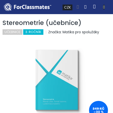
Přejít na obsah
NÁKUP
CZK
Stereometrie (učebnice)
Značka:
Matika pro spolužáky
UČEBNICE
3. ROČNÍK
349 KČ
–30 %