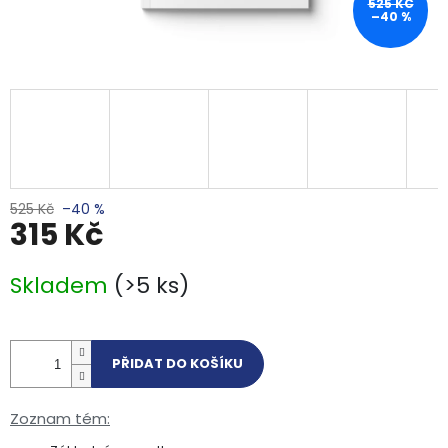
525 KČ
–40 %
525 Kč
–40 %
315 Kč
Měrná cena:
Skladem
(>5 ks)
PŘIDAT DO KOŠÍKU
Zoznam tém: