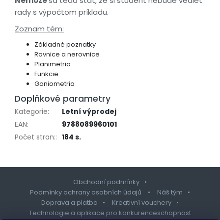
Nemôže
sa teda stať, že si študent nebude vedieť
rady s výpočtom príkladu.
Zoznam tém:
Základné poznatky
Rovnice a nerovnice
Planimetria
Funkcie
Goniometria
Doplňkové parametry
Kategorie
:
Letní výprodej
EAN
:
9788089960101
Počet stran:
:
184 s.
Obchodní podmínky
Podmínky ochrany osobních údajů
Náš tým
Doprava a platba
Kreativní vouchery
Technologie a aplikace pro konkurenceschopnost