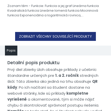
Zoznam tém - Funkcie: Funkcia a jej graf Lineárna funkcia
Kvadratická funkcia Lineárne lomená funkcia Mocninová
funkcia Exponenciálna a logaritmická rovnica,...
ZOBRAZIT VŠECHNY SOUVISEJÍCÍ PRODUKTY
Popis
Detailní popis produktu
Prvý diel zbierky úloh obsahuje príklady z učebníc
štandardne určených pre
1. a 2. ročník
stredných
škôl. Táto zbierka ako jediná na trhu obsahuje
QR
kódy
. Po ich načítaní sa študent dostane na
webové stránky, kde sú príklady
kompletne
vyriešené
a okomentované, tým si môže nájsť
chybu či skontrolovať správnosť postupu riešenia.