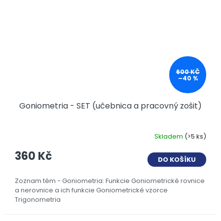
600 KČ
–40 %
Goniometria - SET (učebnica a pracovný zošit)
Skladem
(>5 ks)
360 Kč
DO KOŠÍKU
Zoznam tém - Goniometria: Funkcie Goniometrické rovnice
a nerovnice a ich funkcie Goniometrické vzorce
Trigonometria