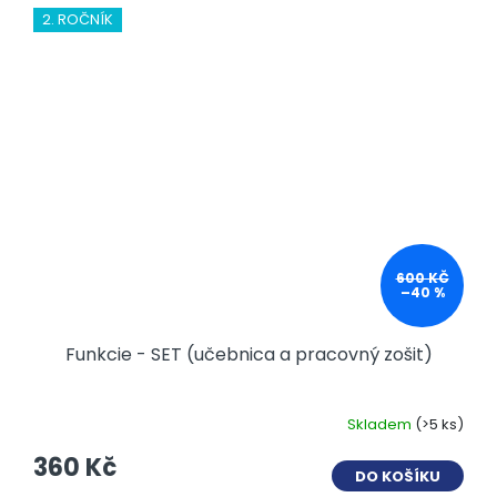
2. ROČNÍK
600 KČ
–40 %
Funkcie - SET (učebnica a pracovný zošit)
Skladem
(>5 ks)
360 Kč
DO KOŠÍKU