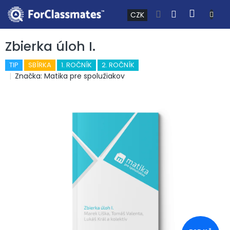
Přejít na obsah
NÁKUP
CZK
Zbierka úloh I.
TIP
SBÍRKA
1. ROČNÍK
2. ROČNÍK
Značka:
Matika pre spolužiakov