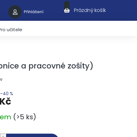
Nákupní košík
Prázdný košík
Přihlášení
Pro učitele
bnice a pracovné zošity)
ov
–40 %
 Kč
ena:
dem
(>5 ks)