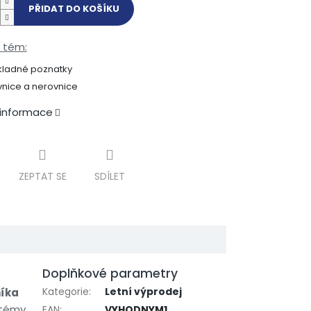
PŘIDAT DO KOŠÍKU
 tém:
kladné poznatky
nice a nerovnice
 informace
ZEPTAT SE
SDÍLET
Doplňkové parametry
Kategorie
:
Letní výprodej
níka
 témy
EAN
:
VYHODNYM1