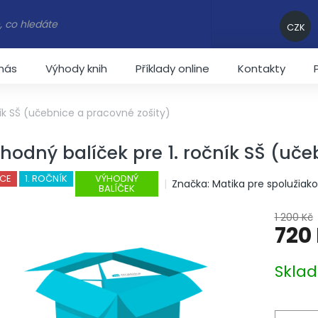
CZK
nás
Výhody knih
Příklady online
Kontakty
ník SŠ (učebnice a pracovné zošity)
hodný balíček pre 1. ročník SŠ (uče
CE
1. ROČNÍK
VÝHODNÝ
Značka:
Matika pre spolužiak
BALÍČEK
1 200 Kč
720
Měrná c
Skla