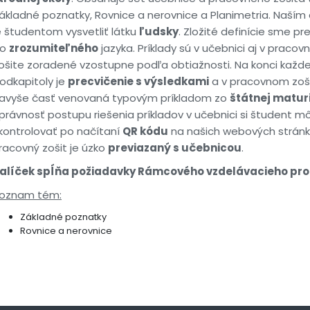
ákladné poznatky, Rovnice a nerovnice a Planimetria. Naším
e študentom vysvetliť látku
ľudsky
. Zložité definície sme pre
do
zrozumiteľného
jazyka. Príklady sú v učebnici aj v praco
ošite zoradené vzostupne podľa obtiažnosti. Na konci každe
odkapitoly je
precvičenie s výsledkami
a v pracovnom zoši
avyše časť venovaná typovým príkladom zo
štátnej matur
právnosť postupu riešenia príkladov v učebnici si študent m
kontrolovať po načítaní
QR kódu
na našich webových stránk
racovný zošit je úzko
previazaný s učebnicou
.
alíček spĺňa požiadavky Rámcového vzdelávacieho pr
oznam tém:
Základné poznatky
Rovnice a nerovnice