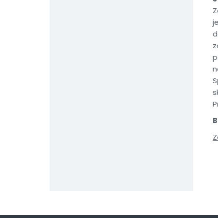
Z
j
z
p
n
S
s
P
B
Z