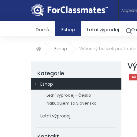
Přejít na obsah
Domů
Eshop
Letní výprodej
O 
HLEDAT
Eshop
Výhodný balíček pre 1. roč
Domů
Postranní panel
Vý
Kategorie
Přeskočit kategorie
AK
Eshop
Letní výprodej - Česko
Nakupujem zo Slovenska
Letní výprodej
Kontakt