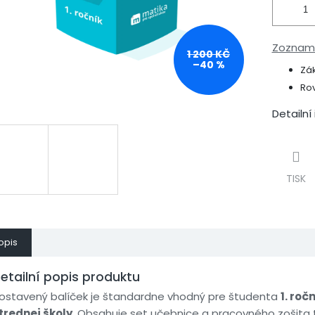
Zoznam
1 200 KČ
–40 %
Zá
Rov
Detailní
TISK
opis
etailní popis produktu
ostavený balíček je štandardne vhodný pre študenta
1. roč
trednej školy
. Obsahuje set učebnice a pracovného zošita