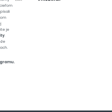
 cieľom
písali
vnom
j
te je
ity
.
ôže
ach.
ogramu.