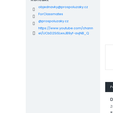
objednavky
@
prospoluzaky.cz
ForClassmates
@prospoluzaky.cz
https://www.youtube.com/chann
el/UCbD2SiSLwxJB9yf-avjNB_Q
P
D
Z
s