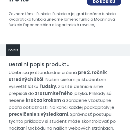
DO KOŠÍKU
Zoznam tém - Funkcie: Funkcia a jej graf Lineárna funkcia
Kvadratická funkcia Lineárne lomená funkcia Mocninová
funkcia Exponenciálna a logaritmická rovnica,...
Popis
Detailní popis produktu
Učebnica je štandardne určená
pre 2. ročník
stredných škôl
. Naším cieľom je študentom
vysvetliť látku
ľudsky
. Zložité definície sme
prepísali do
zrozumiteľného
jazyka. Príklady sú
riešené
krok za krokom
a zoradené vzostupne
podľa obtiažnosti. Na konci každej podkapitoly je
precvičenie s výsledkami
. Správnosť postupu
týchto príkladov si študent môže skontrolovať po
načítaní QR kódu na našich webových stránkach.