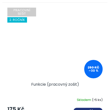
PRACOVNÍ
SEŠIT
2. ROČNÍK
250 KČ
–30 %
Funkcie (pracovný zošit)
Skladem
(>5 ks)
175 Kč