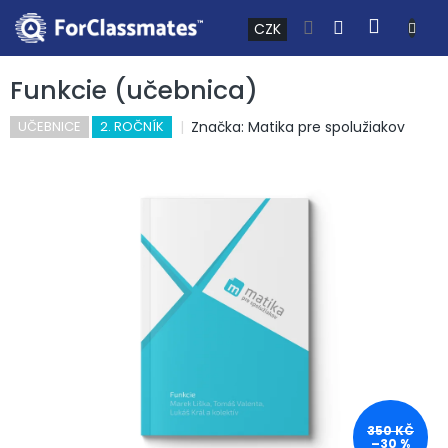
Přejít na obsah
NÁKUP
CZK
Funkcie (učebnica)
Značka:
Matika pre spolužiakov
UČEBNICE
2. ROČNÍK
350 KČ
–30 %