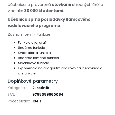
Učebnica je preverená
stovkami
stredných škôl a
viac ako
30 000 študentami
.
Učebnica spĺňa požiadavky Rámcového
vzdelávacieho programu.
Zoznam tém - Funkcie:
Funkcia a jej graf
Lineárna funkcia
Kvadratická funkcia
Lineárne lomená funkcia
Mocninová funkcia
Exponenciálna a logaritmická rovnica, nerovnica a
ich funkcie
Doplňkové parametry
Kategorie
:
2. ročník
EAN
:
9788089960064
Počet stran:
:
194 s.