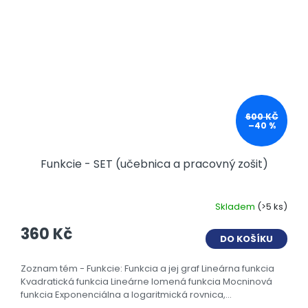
600 KČ
–40 %
Funkcie - SET (učebnica a pracovný zošit)
Skladem
(>5 ks)
360 Kč
DO KOŠÍKU
Zoznam tém - Funkcie: Funkcia a jej graf Lineárna funkcia
Kvadratická funkcia Lineárne lomená funkcia Mocninová
funkcia Exponenciálna a logaritmická rovnica,...