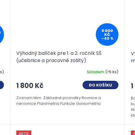
3 000
Č
KČ
–40 %
Výhodný balíček pre 1. a 2. ročník SŠ
V
(učebnice a pracovné zošity)
m
ks)
Skladem
(>5 ks)
1 800 Kč
1
DO KOŠÍKU
Zoznam tém: Základné poznatky Rovnice a
Ba
nerovnice Planimetria Funkcie Goniometria
bu
šk
kt
AKCE