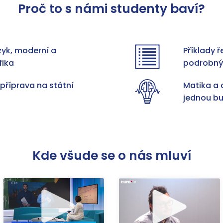
Proč to s námi studenty baví?
zyk, moderní a
Příklady 
fika
podrobn
příprava na státní
Matika a 
jednou b
Kde všude se o nás mluví