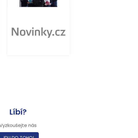
Líbí?
Vyzkoušejte nás
JDU DO TOHO!