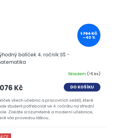
1 794 KČ
–40 %
ýhodný balíček 4. ročník SŠ -
atematika
Skladem
(>5 ks)
 076 Kč
DO KOŠÍKU
líček všech učebnic a pracovních sešitů, které
de student potřebovat ve 4. ročníku na střední
ole. Získáte srozumitelné a moderní učebnice,
eré vás provedou látkou...
AKCE