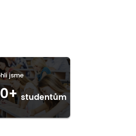
li jsme
00+
studentům