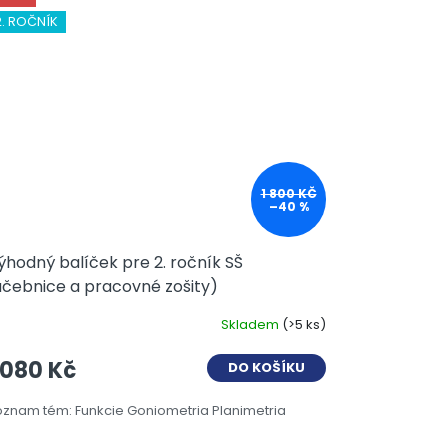
2. ROČNÍK
1 800 KČ
–40 %
ýhodný balíček pre 2. ročník SŠ
učebnice a pracovné zošity)
Skladem
(>5 ks)
 080 Kč
DO KOŠÍKU
znam tém: Funkcie Goniometria Planimetria