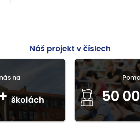
Náš projekt v číslech
nás na
Pomoh
+
50 0
školách