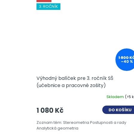
3. ROČNÍK
1 800 K
–40 %
Výhodný balíček pre 3. ročník SŠ
(učebnice a pracovné zošity)
Skladem
(>5 
1 080 Kč
DO KOŠÍKU
Zoznam tém: Stereometria Postupnosti a rady
Analytická geometria