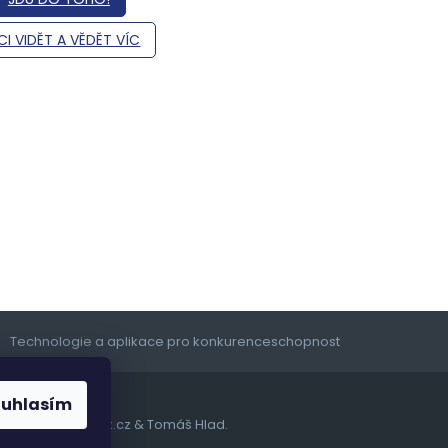
I VIDĚT A VĚDĚT VÍC
Technologie a aplikace pro konkurenceschopnost
ouhlasím
vytvořil
Shoptetak.cz
&
Tomáš Hlad
.