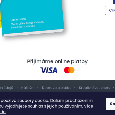
CHC
Přijímáme online platby
ch údajů
Náš tým
Doprava a platba
Kreativní vouchery
používá soubory cookie. Dalším procházením
S
 vyjadřujete souhlas s jejich používáním. Více
Všechna práva vyhrazena.
Upravit nastavení cookies
Design šablony 
zde
.