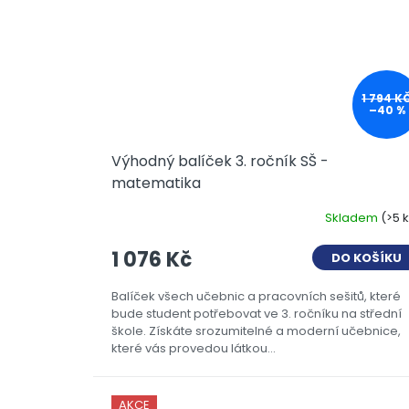
1 794 K
–40 %
Výhodný balíček 3. ročník SŠ -
matematika
Skladem
(>5 
1 076 Kč
DO KOŠÍKU
Balíček všech učebnic a pracovních sešitů, které
bude student potřebovat ve 3. ročníku na střední
škole. Získáte srozumitelné a moderní učebnice,
které vás provedou látkou...
AKCE