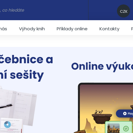
CZK
nás
Výhody knih
Příklady online
Kontakty