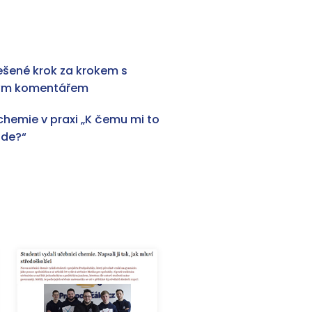
řešené krok za krokem s
ým komentářem
chemie v praxi „K čemu mi to
ude?“