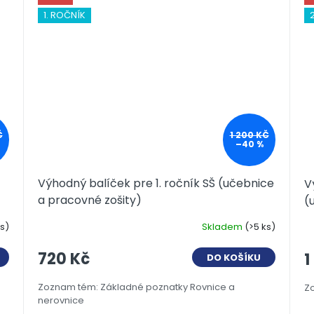
1. ROČNÍK
Č
1 200 KČ
–40 %
Výhodný balíček pre 1. ročník SŠ (učebnice
V
a pracovné zošity)
(
ks)
Skladem
(>5 ks)
720 Kč
1
DO KOŠÍKU
Zoznam tém: Základné poznatky Rovnice a
Zo
nerovnice